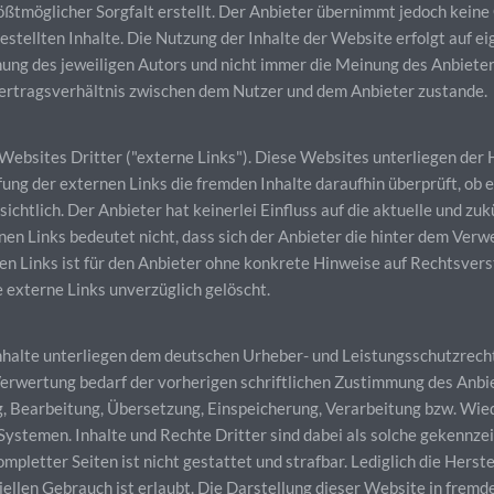
ßtmöglicher Sorgfalt erstellt. Der Anbieter übernimmt jedoch keine 
gestellten Inhalte. Die Nutzung der Inhalte der Website erfolgt auf 
ng des jeweiligen Autors und nicht immer die Meinung des Anbieter
ertragsverhältnis zwischen dem Nutzer und dem Anbieter zustande.
ebsites Dritter ("externe Links"). Diese Websites unterliegen der H
fung der externen Links die fremden Inhalte daraufhin überprüft, o
chtlich. Der Anbieter hat keinerlei Einfluss auf die aktuelle und zuk
en Links bedeutet nicht, dass sich der Anbieter die hinter dem Verwe
nen Links ist für den Anbieter ohne konkrete Hinweise auf Rechtsver
externe Links unverzüglich gelöscht.
Inhalte unterliegen dem deutschen Urheber- und Leistungsschutzrec
erwertung bedarf der vorherigen schriftlichen Zustimmung des Anbie
ung, Bearbeitung, Übersetzung, Einspeicherung, Verarbeitung bzw. Wi
ystemen. Inhalte und Rechte Dritter sind dabei als solche gekennzei
mpletter Seiten ist nicht gestattet und strafbar. Lediglich die Hers
ellen Gebrauch ist erlaubt. Die Darstellung dieser Website in fremden