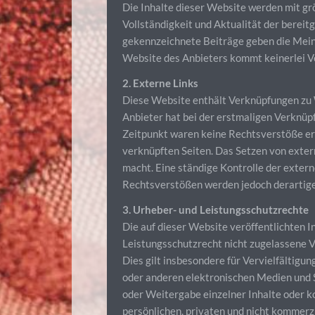
Die Inhalte dieser Website werden mit grö
Vollständigkeit und Aktualität der bereit
gekennzeichnete Beiträge geben die Meinu
Website des Anbieters kommt keinerlei V
2. Externe Links
Diese Website enthält Verknüpfungen zu W
Anbieter hat bei der erstmaligen Verknüp
Zeitpunkt waren keine Rechtsverstöße ersi
verknüpften Seiten. Das Setzen von extern
macht. Eine ständige Kontrolle der exter
Rechtsverstößen werden jedoch derartige 
3. Urheber- und Leistungsschutzrechte
Die auf dieser Website veröffentlichten 
Leistungsschutzrecht nicht zugelassene V
Dies gilt insbesondere für Vervielfältig
oder anderen elektronischen Medien und S
oder Weitergabe einzelner Inhalte oder ko
persönlichen, privaten und nicht kommerzi