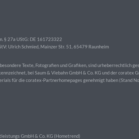
em. § 27a UStG: DE 161723322
RStV: Ulrich Schmied, Mainzer Str. 51, 65479 Raunheim
sbesondere Texte, Fotografien und Grafiken, sind urheberrechtlich g
 gekennzeichnet, bei Saum & Viebahn GmbH & Co. KG und der coratex
aterials für die coratex-Partnerhomepages genehmigt haben (Stand 
tleistungs GmbH & Co. KG (Hometrend)