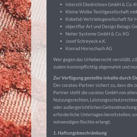
Interstil Diedrichsen GmbH & Co. 
Kleine Wolke Textilgesellschaft m
Kobefab Vertriebsgesellschaft für 
objectflor Art und Design Belags 
Neher Systeme GmbH & Co. KG
Josef Schreyeck e.K.
Konrad Hornschuch AG
Wer gegen das Urheberrecht verstößt, z.B.
zudem kostenpflichtig abgemahnt und muss
Zur Verfügung gestellte Inhalte durch Dr
Der coratex-Partner sichert zu, dass die z
Partner stellt die coratex GmbH von alle
Nutzungsrechten, Leistungsschutzrechten
oder außergerichtlichen Geltendmachung 
erforderliche Unterlagen bereitstellen, s
notwendigen Rechte erlangt.
1. Haftungsbeschränkung